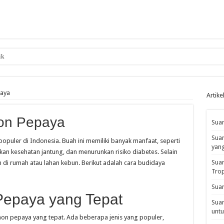
ik
aya
Artike
on Pepaya
Suar
Suar
puler di Indonesia. Buah ini memiliki banyak manfaat, seperti
yan
an kesehatan jantung, dan menurunkan risiko diabetes. Selain
Suar
 di rumah atau lahan kebun. Berikut adalah cara budidaya
Tro
Suar
 Pepaya yang Tepat
Suar
untu
hon pepaya yang tepat. Ada beberapa jenis yang populer,