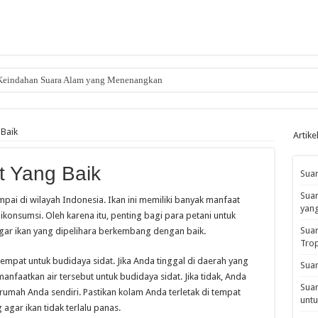
 Keindahan Suara Alam yang Menenangkan
 Baik
Artike
t Yang Baik
Suar
Suar
mpai di wilayah Indonesia. Ikan ini memiliki banyak manfaat
yan
konsumsi. Oleh karena itu, penting bagi para petani untuk
Suar
gar ikan yang dipelihara berkembang dengan baik.
Tro
pat untuk budidaya sidat. Jika Anda tinggal di daerah yang
Suar
nfaatkan air tersebut untuk budidaya sidat. Jika tidak, Anda
Suar
mah Anda sendiri. Pastikan kolam Anda terletak di tempat
untu
agar ikan tidak terlalu panas.