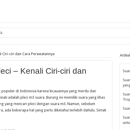
ik
i Ciri-ciri dan Cara Perawatannya
Artike
i – Kenali Ciri-ciri dan
Suar
Suar
yan
g populer di Indonesia karena kicauannya yang merdu dan
Suar
inati adalah pleci m3 suara. Burung ini memiliki suara yang khas
Tro
ng yang mencari pleci dengan suara m3. Namun, sebelum
Suar
, ada beberapa hal yang perlu diketahui terlebih dahulu. Simak
Suar
untu