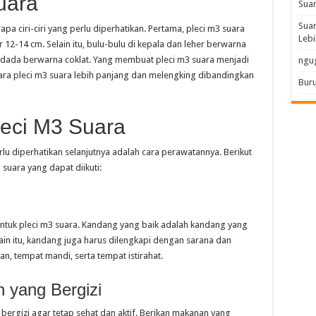
Suara
Sua
Suar
a ciri-ciri yang perlu diperhatikan. Pertama, pleci m3 suara
Lebi
ar 12-14 cm. Selain itu, bulu-bulu di kepala dan leher berwarna
n dada berwarna coklat. Yang membuat pleci m3 suara menjadi
ngu
uara pleci m3 suara lebih panjang dan melengking dibandingkan
Buru
eci M3 Suara
rlu diperhatikan selanjutnya adalah cara perawatannya. Berikut
suara yang dapat diikuti:
g
tuk pleci m3 suara. Kandang yang baik adalah kandang yang
ain itu, kandang juga harus dilengkapi dengan sarana dan
, tempat mandi, serta tempat istirahat.
 yang Bergizi
rgizi agar tetap sehat dan aktif. Berikan makanan yang