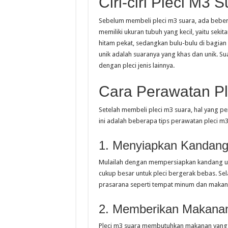
Ciri-ciri Pleci M3 
Sebelum membeli pleci m3 suara, ada beberap
memiliki ukuran tubuh yang kecil, yaitu sekit
hitam pekat, sedangkan bulu-bulu di bagia
unik adalah suaranya yang khas dan unik. S
dengan pleci jenis lainnya.
Cara Perawatan Pl
Setelah membeli pleci m3 suara, hal yang pe
ini adalah beberapa tips perawatan pleci m3 
1. Menyiapkan Kandan
Mulailah dengan mempersiapkan kandang un
cukup besar untuk pleci bergerak bebas. Sel
prasarana seperti tempat minum dan makanan
2. Memberikan Makanan
Pleci m3 suara membutuhkan makanan yang be