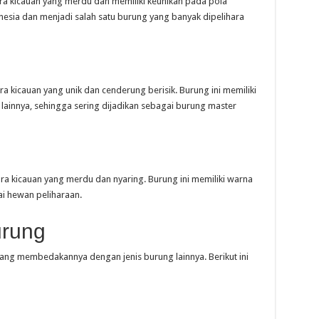
ra kicauan yang merdu dan memiliki keunikan pada pola
nesia dan menjadi salah satu burung yang banyak dipelihara
ra kicauan yang unik dan cenderung berisik. Burung ini memiliki
innya, sehingga sering dijadikan sebagai burung master
ra kicauan yang merdu dan nyaring. Burung ini memiliki warna
ai hewan peliharaan.
urung
a yang membedakannya dengan jenis burung lainnya. Berikut ini