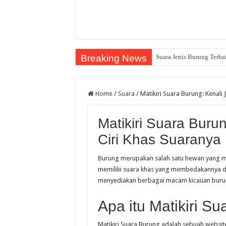
Breaking News
Suara Jenis Burung Terba
Home
/
Suara
/
Matikiri Suara Burung: Kenali
Matikiri Suara Buru
Ciri Khas Suaranya
Burung merupakan salah satu hewan yang me
memiliki suara khas yang membedakannya den
menyediakan berbagai macam kicauan burung
Apa itu Matikiri S
Matikiri Suara Burung adalah sebuah websi