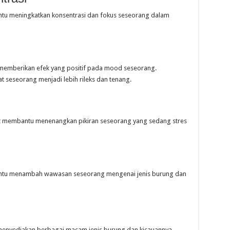
u meningkatkan konsentrasi dan fokus seseorang dalam
memberikan efek yang positif pada mood seseorang.
seseorang menjadi lebih rileks dan tenang.
n
t membantu menenangkan pikiran seseorang yang sedang stres
n
tu menambah wawasan seseorang mengenai jenis burung dan
 menyediakan berbagai macam jenis burung dan kicauannya.