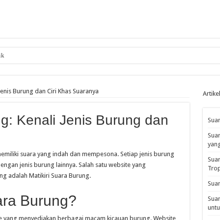
ik
 Jenis Burung dan Ciri Khas Suaranya
Artike
ng: Kenali Jenis Burung dan
Suar
Suar
yan
miliki suara yang indah dan mempesona. Setiap jenis burung
Suar
gan jenis burung lainnya. Salah satu website yang
Tro
 adalah Matikiri Suara Burung.
Suar
uara Burung?
Suar
untu
te yang menyediakan berbagai macam kicauan burung. Website