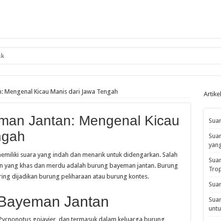
ik
: Mengenal Kicau Manis dari Jawa Tengah
Artike
man Jantan: Mengenal Kicau
Suar
ngah
Suar
yan
miliki suara yang indah dan menarik untuk didengarkan. Salah
Suar
uan yang khas dan merdu adalah burung bayeman jantan. Burung
Tro
ering dijadikan burung peliharaan atau burung kontes.
Suar
Bayeman Jantan
Suar
untu
 Pycnonotus goiavier, dan termasuk dalam keluarga burung