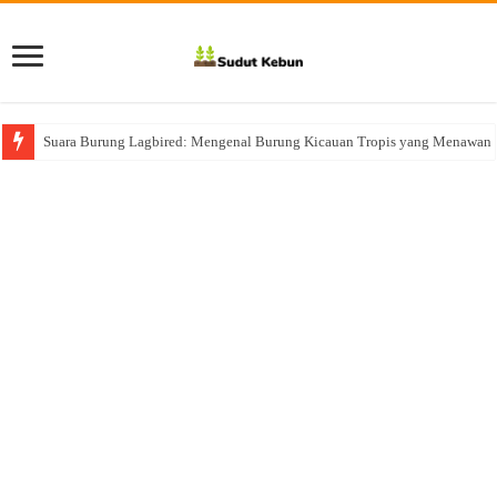
Suara Burung Lagbired: Mengenal Burung Kicauan Tropis yang Menawan