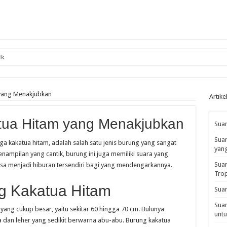
ik
 yang Menakjubkan
Artike
tua Hitam yang Menakjubkan
Suar
Suar
uga kakatua hitam, adalah salah satu jenis burung yang sangat
yan
enampilan yang cantik, burung ini juga memiliki suara yang
Suar
isa menjadi hiburan tersendiri bagi yang mendengarkannya.
Tro
g Kakatua Hitam
Suar
Suar
yang cukup besar, yaitu sekitar 60 hingga 70 cm. Bulunya
untu
 dan leher yang sedikit berwarna abu-abu. Burung kakatua