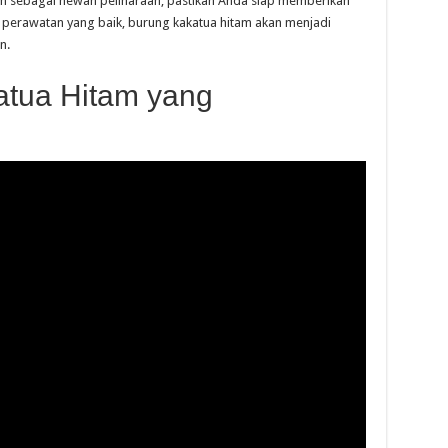
tam sebagai hewan peliharaan, pastikan Anda siap memberikan
perawatan yang baik, burung kakatua hitam akan menjadi
n.
atua Hitam yang