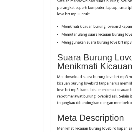
Setelah mendownload suara burung love brt
perangkat seperti komputer, laptop, smart
love brt mp3 untuk:
Menikmati kicauan burung lovebird kapan 
Memutar ulang suara kicauan burung loveb
Menggunakan suara burung love brt mp3 se
Suara Burung Love
Menikmati Kicauan
Mendownload suara burung love brt mp3 me
kicauan burung lovebird tanpa harus memil
love brt mp3, kamu bisa menikmati kicauan 
repot merawat burung lovebird asli. Selain 
terjangkau dibandingkan dengan membeli bu
Meta Description
Menikmati kicauan burung lovebird kapan s