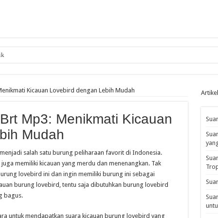
ik
Menikmati Kicauan Lovebird dengan Lebih Mudah
Artike
Brt Mp3: Menikmati Kicauan
Suar
ebih Mudah
Suar
yan
enjadi salah satu burung peliharaan favorit di Indonesia.
Suar
ni juga memiliki kicauan yang merdu dan menenangkan. Tak
Tro
rung lovebird ini dan ingin memiliki burung ini sebagai
Suar
auan burung lovebird, tentu saja dibutuhkan burung lovebird
g bagus.
Suar
untu
cara untuk mendapatkan suara kicauan burung lovebird yang