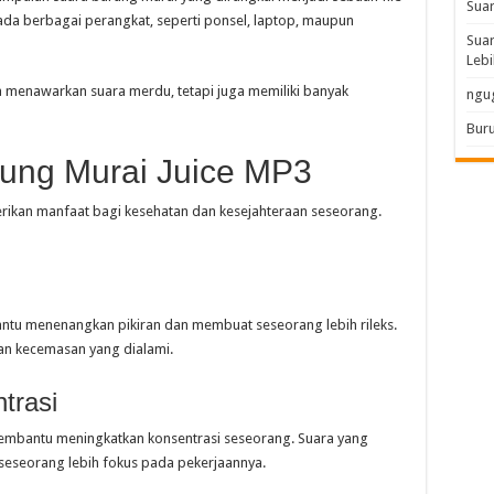
Sua
ada berbagai perangkat, seperti ponsel, laptop, maupun
Suar
Lebi
ya menawarkan suara merdu, tetapi juga memiliki banyak
ngu
Buru
ung Murai Juice MP3
ikan manfaat bagi kesehatan dan kesejahteraan seseorang.
n
tu menenangkan pikiran dan membuat seseorang lebih rileks.
an kecemasan yang dialami.
trasi
embantu meningkatkan konsentrasi seseorang. Suara yang
seorang lebih fokus pada pekerjaannya.