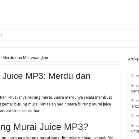
ik
P3: Merdu dan Menenangkan
Artike
 Juice MP3: Merdu dan
Suar
Suar
yan
tian, khususnya burung murai. Suara merdunya selalu membuat
Suar
nggemar burung murai, kini telah hadir suara burung murai juice
Tro
i aktivitas sehari-hari.
Suar
ung Murai Juice MP3?
Suar
untu
mpulan suara burung murai yang dirangkai menjadi sebuah file