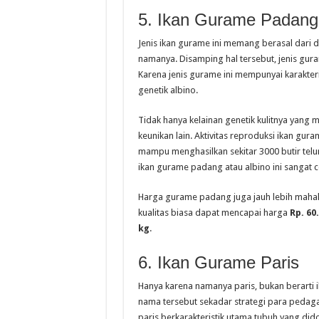
5. Ikan Gurame Padang 
Jenis ikan gurame ini memang berasal dari 
namanya. Disamping hal tersebut, jenis gura
Karena jenis gurame ini mempunyai karakteri
genetik albino.
Tidak hanya kelainan genetik kulitnya yang me
keunikan lain. Aktivitas reproduksi ikan gura
mampu menghasilkan sekitar 3000 butir telur
ikan gurame padang atau albino ini sangat c
Harga gurame padang juga jauh lebih mahal
kualitas biasa dapat mencapai harga
Rp. 60
kg
.
6. Ikan Gurame Paris
Hanya karena namanya paris, bukan berarti i
nama tersebut sekadar strategi para pedag
paris berkarakteristik utama tubuh yang di