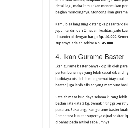
detail lagi, maka kamu akan menemukan per
bagian moncongnya. Moncong ikan gurame je
Kamu bisa langsung datang ke pasar terdeka
jepun terdiri dari 2 macam kualitas, yaitu ku
dibanderol dengan harga
Rp. 40.000
. Semen
supernya adalah sekitar
Rp. 45.000
.
4. Ikan Gurame Baster
Ikan gurame baster banyak dipilih oleh par
pertumbuhannya yang lebih cepat dibanding
budidaya bisa lebih menghemat biaya paka
baster juga lebih efisien yang membuat hasi
Setelah masa budidaya selama kurang lebih 
badan rata-rata 3 kg. Semakin tinggi beratn
pasaran. Sekarang, ikan gurame baster kualit
Sementara kualitas supernya dijual sekitar
Rp
dibahas pada artikel sebelumnya.