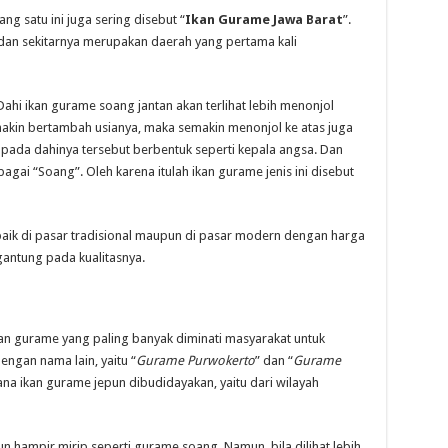
g satu ini juga sering disebut “
Ikan Gurame Jawa Barat
”.
dan sekitarnya merupakan daerah yang pertama kali
Dahi ikan gurame soang jantan akan terlihat lebih menonjol
akin bertambah usianya, maka semakin menonjol ke atas juga
 pada dahinya tersebut berbentuk seperti kepala angsa. Dan
gai “Soang”. Oleh karena itulah ikan gurame jenis ini disebut
ik di pasar tradisional maupun di pasar modern dengan harga
rgantung pada kualitasnya.
kan gurame yang paling banyak diminati masyarakat untuk
dengan nama lain, yaitu “
Gurame Purwokerto
” dan “
Gurame
na ikan gurame jepun dibudidayakan, yaitu dari wilayah
epun hampir mirip seperti gurame soang. Namun, bila dilihat lebih