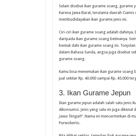
Selain disebut ikan gurame soang, gurame yan
Karena Jawa Barat, terutama daerah Ciamis 
membudidayakan ikan gurame jenis ini.
Ciri-ciri ikan gurame soang adalah dahinya. 
daripada ikan gurame soang betinanya. Sem
bentuk dahi ikan gurame soang ini. Tonjolan
dalam Bahasa Sunda, angsa juga disebut seba
gurame soang.
Kamu bisa menemukan ikan gurame soang ba
jual sekitar Rp. 40.000 sampai Rp. 45.000 te
3. Ikan Gurame Jepun
Ikan gurame jepun adalah salah satu jenis i
dikonsumsi. Jenis yang satu ini juga dikenal 
Jawa Tengah
”. Nama ini mencerminkan di ma
Purwokerto.
Bila dilihat sekilas, tampilan fisik gurame j