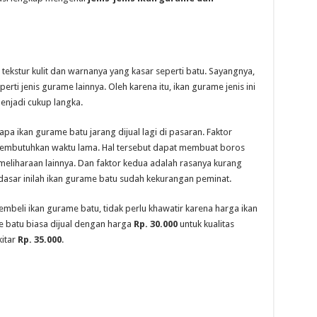
 tekstur kulit dan warnanya yang kasar seperti batu. Sayangnya,
perti jenis gurame lainnya. Oleh karena itu, ikan gurame jenis ini
menjadi cukup langka.
pa ikan gurame batu jarang dijual lagi di pasaran. Faktor
mbutuhkan waktu lama. Hal tersebut dapat membuat boros
eliharaan lainnya. Dan faktor kedua adalah rasanya kurang
dasar inilah ikan gurame batu sudah kekurangan peminat.
mbeli ikan gurame batu, tidak perlu khawatir karena harga ikan
me batu biasa dijual dengan harga
Rp. 30.000
untuk kualitas
kitar
Rp. 35.000
.