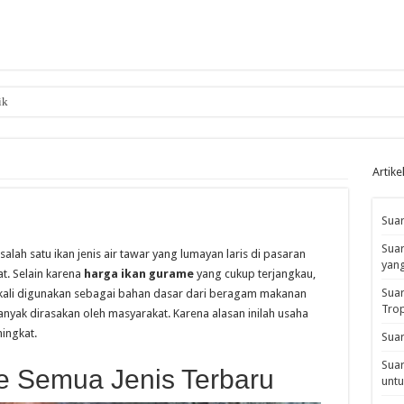
ik
Artike
Suar
Suar
alah satu ikan jenis air tawar yang lumayan laris di pasaran
yan
t. Selain karena
harga ikan gurame
yang cukup terjangkau,
Suar
sekali digunakan sebagai bahan dasar dari beragam makanan
Tro
banyak dirasakan oleh masyarakat. Karena alasan inilah usaha
ingkat.
Suar
Suar
e Semua Jenis Terbaru
untu