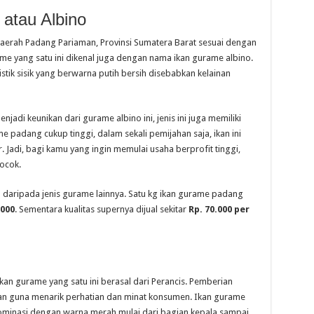
atau Albino
daerah Padang Pariaman, Provinsi Sumatera Barat sesuai dengan
me yang satu ini dikenal juga dengan nama ikan gurame albino.
stik sisik yang berwarna putih bersih disebabkan kelainan
njadi keunikan dari gurame albino ini, jenis ini juga memiliki
me padang cukup tinggi, dalam sekali pemijahan saja, ikan ini
. Jadi, bagi kamu yang ingin memulai usaha berprofit tinggi,
ocok.
 daripada jenis gurame lainnya. Satu kg ikan gurame padang
.000
. Sementara kualitas supernya dijual sekitar
Rp. 70.000 per
kan gurame yang satu ini berasal dari Perancis. Pemberian
an guna menarik perhatian dan minat konsumen. Ikan gurame
dominasi dengan warna merah mulai dari bagian kepala sampai