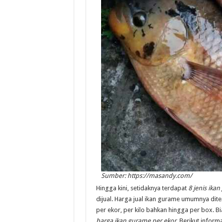
Sumber: https://masandy.com/
Hingga kini, setidaknya terdapat
8 jenis ika
dijual. Harga jual ikan gurame umumnya diten
per ekor, per kilo bahkan hingga per box. B
harga ikan gurame per ekor
. Berikut infor