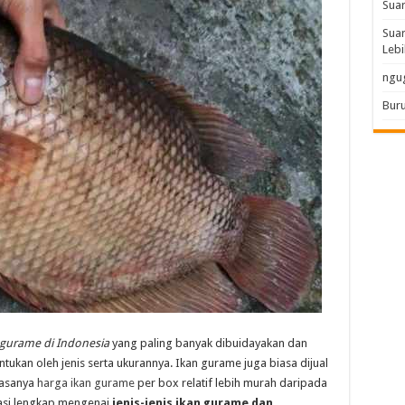
Sua
Suar
Lebi
ngu
Buru
n gurame di Indonesia
yang paling banyak dibuidayakan dan
tukan oleh jenis serta ukurannya. Ikan gurame juga biasa dijual
iasanya
harga ikan gurame
per box relatif lebih murah daripada
masi lengkap mengenai
jenis-jenis ikan gurame dan